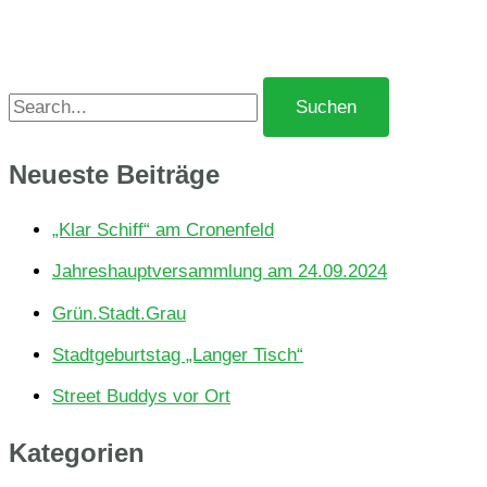
S
u
c
Neu­es­te Beiträge
h
„Klar Schiff“ am Cronenfeld
e
Jah­res­haupt­ver­samm­lung am 24.09.2024
n
Grün.Stadt.Grau
n
a
Stadt­ge­burts­tag „Langer Tisch“
c
Street Buddys vor Ort
h
Kate­go­rien
: