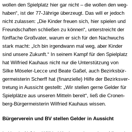
wollen den Spiel­platz hier gar nicht – die wollen den weg­
ha­ben“, ist der 77-Jäh­ri­ge über­zeugt. Das will er jedoch
nicht zulas­sen: „Die Kinder freuen sich, hier spie­len und
Freund­schaf­ten schlie­ßen zu können“, unter­streicht der
fünf­fa­che Groß­va­ter, warum er sich für den Nach­wuchs
stark macht: „Ich bin irgend­wann mal weg, aber Kinder
sind unsere Zukunft.“ In seinem Kampf für den Spiel­platz
hat Wil­fried Kau­haus nicht nur die Unter­stüt­zung von
Silke Möse­ler-Lecce und Beate Gaßel, auch Bezirks­bür­
ger­meis­te­rin Scherff hat (finan­zi­el­le) Hilfe der Bezirks­ver­
tre­tung in Aus­sicht gestellt: „Wir stel­len gerne Gelder für
Spiel­plät­ze aus unse­ren Mit­teln bereit“, ließ die Cro­nen­
berg-Bür­ger­meis­te­rin Wil­fried Kau­haus wissen.
Bür­ger­ver­ein und BV stel­len Gelder in Aussicht