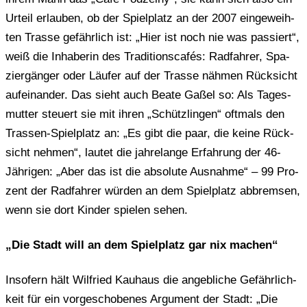
Urteil erlau­ben, ob der Spiel­platz an der 2007 ein­ge­weih­
ten Trasse gefähr­lich ist: „Hier ist noch nie was pas­siert“,
weiß die Inha­be­rin des Tra­di­ti­ons­ca­fés: Rad­fah­rer, Spa­
zier­gän­ger oder Läufer auf der Trasse nähmen Rück­sicht
auf­ein­an­der. Das sieht auch Beate Gaßel so: Als Tages­
mut­ter steu­ert sie mit ihren „Schütz­lin­gen“ oft­mals den
Tras­sen-Spiel­platz an: „Es gibt die paar, die keine Rück­
sicht nehmen“, lautet die jah­re­lan­ge Erfah­rung der 46-
Jäh­ri­gen: „Aber das ist die abso­lu­te Aus­nah­me“ – 99 Pro­
zent der Rad­fah­rer würden an dem Spiel­platz abbrem­sen,
wenn sie dort Kinder spie­len sehen.
„Die Stadt will an dem Spiel­platz gar nix machen“
Inso­fern hält Wil­fried Kau­haus die angeb­li­che Gefähr­lich­
keit für ein vor­ge­scho­be­nes Argu­ment der Stadt: „Die