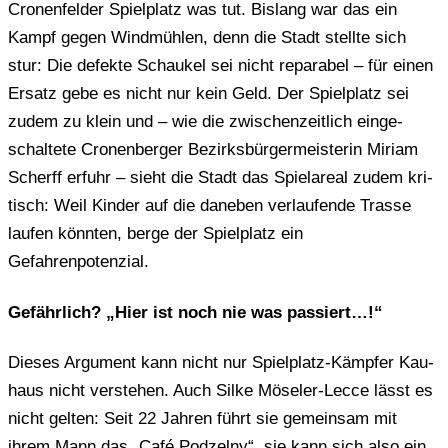
Cro­nen­fel­der Spiel­platz was tut. Bis­lang war das ein
Kampf gegen Wind­müh­len, denn die Stadt stell­te sich
stur: Die defek­te Schau­kel sei nicht repa­ra­bel – für einen
Ersatz gebe es nicht nur kein Geld. Der Spiel­platz sei
zudem zu klein und – wie die zwi­schen­zeit­lich ein­ge­
schal­te­te Cro­nen­ber­ger Bezirks­bür­ger­meis­te­rin Miriam
Scherff erfuhr – sieht die Stadt das Spiel­are­al zudem kri­
tisch: Weil Kinder auf die dane­ben ver­lau­fen­de Trasse
laufen könn­ten, berge der Spiel­platz ein
Gefahrenpotenzial.
Gefähr­lich? „Hier ist noch nie was passiert…!“
Dieses Argu­ment kann nicht nur Spiel­platz-Kämp­fer Kau­
haus nicht ver­ste­hen. Auch Silke Möse­ler-Lecce lässt es
nicht gelten: Seit 22 Jahren führt sie gemein­sam mit
ihrem Mann das „Café Pod­zel­ny“, sie kann sich also ein