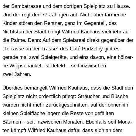
der Sam­ba­tras­se und dem dor­ti­gen Spiel­platz zu Hause.
Und der regt den 77-Jäh­ri­gen auf. Nicht aber lär­men­de
Kinder stören den Rent­ner, ganz im Gegen­teil, das
Nichts­tun der Stadt bringt Wil­fried Kau­haus viel­mehr auf
die Palme. Denn: Auf dem Spiel­are­al direkt gegen­über der
„Ter­ras­se an der Trasse“ des Café Pod­zel­ny gibt es
gerade mal zwei Spiel­ge­rä­te, und eins davon, eine höl­zer­
ne Wipp­schau­kel, ist defekt – seit inzwi­schen
zwei Jahren.
Über­dies bemän­gelt Wil­fried Kau­haus, dass die Stadt den
Spiel­platz nicht ordent­lich pflegt: Sträu­cher und Büsche
würden nicht mehr zurück­ge­schnit­ten, auf der ohnen­hin
klei­nen Spiel­flä­che lagern die Reste von gefäll­ten
Bäumen – seit inzwi­schen Mona­ten. Eben­falls seit Mona­
ten kämpft Wil­fried Kau­haus dafür, dass sich an dem