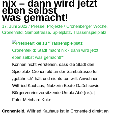
nix – dann wird jetzt
eben selbst
was gemacht!
17. Juni 2022
/
Presse
,
Projekte
/
Cronenberger Woche
,
Cronenfeld
,
Sambatrasse
,
Spielplatz
,
Trassenspielplatz
Können nicht ver­ste­hen, dass die Stadt den
Spiel­platz Cro­nen­feld an der Sam­ba­tras­se für
„gefähr­lich“ hält und nichts tun will: Anwoh­ner
Wil­fried Kau­haus, Nut­ze­rin Beate Gaßel sowie
Bür­ger­ver­eins­vor­sit­zen­de Ursula Abé (re.). |
Foto: Mein­hard Koke
Cro­nen­feld.
Wil­fried Kau­haus ist in Cro­nen­feld direkt an