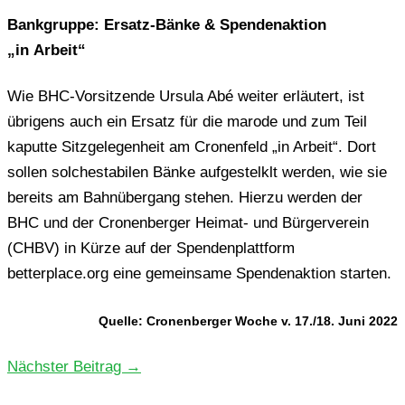
Bank­grup­pe: Ersatz-Bänke & Spen­den­ak­ti­on
„in Arbeit“
Wie BHC-Vor­sit­zen­de Ursula Abé weiter erläu­tert, ist
übri­gens auch ein Ersatz für die marode und zum Teil
kaput­te Sitz­ge­le­gen­heit am Cro­nen­feld „in Arbeit“. Dort
sollen sol­che­sta­bi­len Bänke auf­ge­stel­klt werden, wie sie
bereits am Bahn­über­gang stehen. Hierzu werden der
BHC und der Cro­nen­ber­ger Heimat- und Bür­ger­ver­ein
(CHBV) in Kürze auf der Spen­den­platt­form
betterplace.org eine gemein­sa­me Spen­den­ak­ti­on starten.
Quelle: Cro­nen­ber­ger Woche v. 17./18. Juni 2022
Nächster Beitrag
→