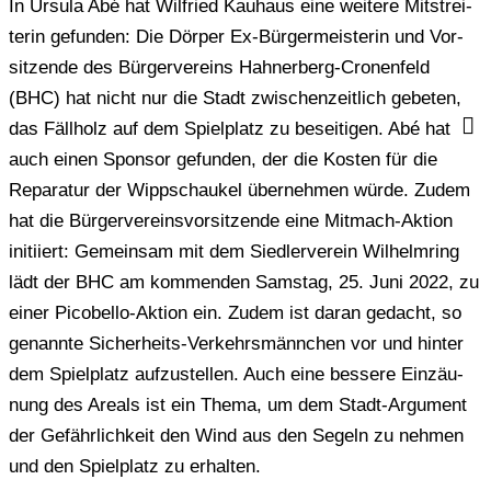
In Ursula Abé hat Wil­fried Kau­haus eine wei­te­re Mit­strei­
te­rin gefun­den: Die Dörper Ex-Bür­ger­meis­te­rin und Vor­
sit­zen­de des Bür­ger­ver­eins Hah­ner­berg-Cro­nen­feld
(BHC) hat nicht nur die Stadt zwi­schen­zeit­lich gebe­ten,
das Fäll­holz auf dem Spiel­platz zu besei­ti­gen. Abé hat
auch einen Spon­sor gefun­den, der die Kosten für die
Repa­ra­tur der Wipp­schau­kel über­neh­men würde. Zudem
hat die Bür­ger­ver­eins­vor­sit­zen­de eine Mit­mach-Aktion
initi­iert: Gemein­sam mit dem Sied­ler­ver­ein Wil­helm­ring
lädt der BHC am kom­men­den Sams­tag, 25. Juni 2022, zu
einer Pico­bel­lo-Aktion ein. Zudem ist daran gedacht, so
genann­te Sicher­heits-Ver­kehrs­männ­chen vor und hinter
dem Spiel­platz auf­zu­stel­len. Auch eine bes­se­re Ein­zäu­
nung des Areals ist ein Thema, um dem Stadt-Argu­ment
der Gefähr­lich­keit den Wind aus den Segeln zu nehmen
und den Spiel­platz zu erhalten.