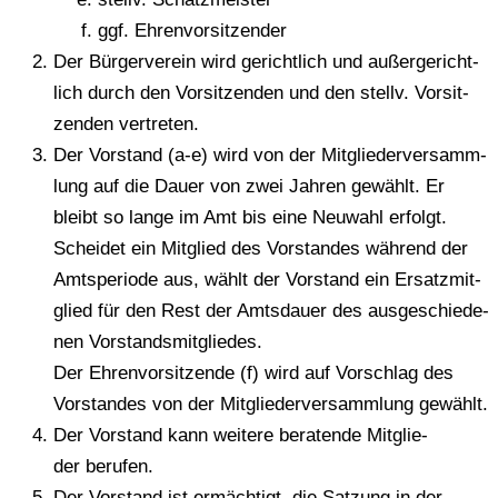
ggf. Ehren­vor­sit­zen­der
Der Bür­ger­ver­ein wird gericht­lich und außer­ge­richt­
lich durch den Vor­sit­zen­den und den stellv. Vor­sit­
zen­den vertreten.
Der Vor­stand (a‑e) wird von der Mit­glie­der­ver­samm­
lung auf die Dauer von zwei Jahren gewählt. Er
bleibt so lange im Amt bis eine Neu­wahl erfolgt.
Schei­det ein Mit­glied des Vor­stan­des wäh­rend der
Amts­pe­ri­ode aus, wählt der Vor­stand ein Ersatz­mit­
glied für den Rest der Amts­dau­er des aus­ge­schie­de­
nen Vor­stands­mit­glie­des.
Der Ehren­vor­sit­zen­de (f) wird auf Vor­schlag des
Vor­stan­des von der Mit­glie­der­ver­samm­lung gewählt.
Der Vor­stand kann wei­te­re bera­ten­de Mit­glie­
der berufen.
Der Vor­stand ist ermäch­tigt, die Sat­zung in der