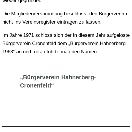
wieder gegrün­det.
Die Mit­glie­der­ver­samm­lung beschloss, den Bür­ger­ver­ein
nicht ins Ver­eins­re­gis­ter ein­tra­gen zu lassen.
Im Jahre 1971 schloss sich der in diesem Jahr auf­ge­lös­te
Bür­ger­ver­ein Cro­nen­feld dem „Bür­ger­ver­ein Hah­ner­berg
1963“ an und fortan führte man den Namen:
„Bür­ger­ver­ein Hahnerberg-
Cronenfeld“