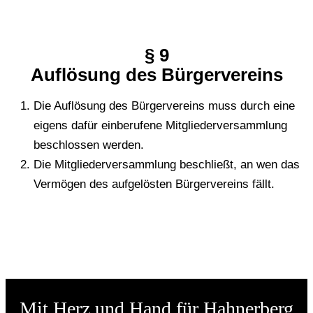
§ 9
Auf­lö­sung des Bürgervereins
Die Auf­lö­sung des Bür­ger­ver­eins muss durch eine
eigens dafür ein­be­ru­fe­ne Mit­glie­der­ver­samm­lung
beschlos­sen werden.
Die Mit­glie­der­ver­samm­lung beschließt, an wen das
Ver­mö­gen des auf­ge­lös­ten Bür­ger­ver­eins fällt.
Mit Herz und Hand für Hahner­­­berg