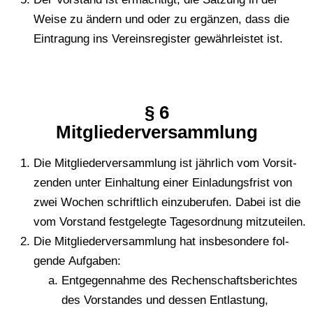
Weise zu ändern und oder zu ergän­zen, dass die
Ein­tra­gung ins Ver­eins­re­gis­ter gewähr­leis­tet ist.
§ 6
Mit­glie­der­ver­samm­lung
Die Mit­glie­der­ver­samm­lung ist jähr­lich vom Vor­sit­
zen­den unter Ein­hal­tung einer Ein­la­dungs­frist von
zwei Wochen schrift­lich ein­zu­be­ru­fen. Dabei ist die
vom Vor­stand fest­ge­leg­te Tages­ord­nung mitzuteilen.
Die Mit­glie­der­ver­samm­lung hat ins­be­son­de­re fol­
gen­de Aufgaben:
Ent­ge­gen­nah­me des Rechen­schafts­be­rich­tes
des Vor­stan­des und dessen Entlastung,