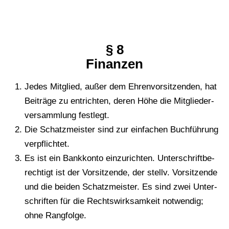
§ 8
Finan­zen
Jedes Mit­glied, außer dem Ehren­vor­sit­zen­den, hat
Bei­trä­ge zu ent­rich­ten, deren Höhe die Mit­glie­der­
ver­samm­lung festlegt.
Die Schatz­meis­ter sind zur ein­fa­chen Buch­füh­rung
verpflichtet.
Es ist ein Bank­kon­to ein­zu­rich­ten. Unter­schrift­be­
rech­tigt ist der Vor­sit­zen­de, der stellv. Vor­sit­zen­de
und die beiden Schatz­meis­ter. Es sind zwei Unter­
schrif­ten für die Rechts­wirk­sam­keit not­wen­dig;
ohne Rangfolge.