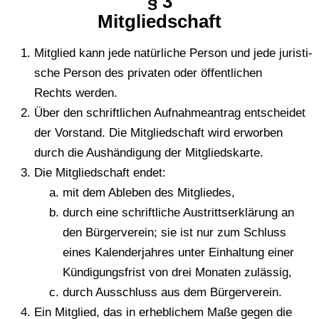
§ 3
Mit­glied­schaft
Mit­glied kann jede natür­li­che Person und jede juris­ti­
sche Person des pri­va­ten oder öffent­li­chen
Rechts werden.
Über den schrift­li­chen Auf­nah­me­an­trag ent­schei­det
der Vor­stand. Die Mit­glied­schaft wird erwor­ben
durch die Aus­hän­di­gung der Mitgliedskarte.
Die Mit­glied­schaft endet:
mit dem Able­ben des Mitgliedes,
durch eine schrift­li­che Aus­tritts­er­klä­rung an
den Bür­ger­ver­ein; sie ist nur zum Schluss
eines Kalen­der­jah­res unter Ein­hal­tung einer
Kün­di­gungs­frist von drei Mona­ten zulässig,
durch Aus­schluss aus dem Bürgerverein.
Ein Mit­glied, das in erheb­li­chem Maße gegen die