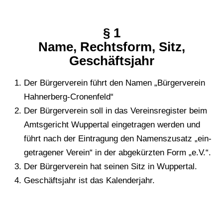
§ 1
Name, Rechts­form, Sitz,
Geschäftsjahr
Der Bür­ger­ver­ein führt den Namen „Bür­ger­ver­ein
Hahnerberg-Cronenfeld“
Der Bür­ger­ver­ein soll in das Ver­eins­re­gis­ter beim
Amts­ge­richt Wup­per­tal ein­ge­tra­gen werden und
führt nach der Ein­tra­gung den Namens­zu­satz „ein­
ge­tra­ge­ner Verein“ in der abge­kürz­ten Form „e.V.“.
Der Bür­ger­ver­ein hat seinen Sitz in Wuppertal.
Geschäfts­jahr ist das Kalenderjahr.