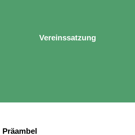
Ver­eins­sat­zung
Prä­am­bel