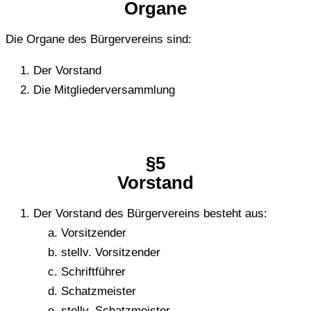
Organe
Die Organe des Bür­ger­ver­eins sind:
Der Vor­stand
Die Mit­glie­der­ver­samm­lung
§5
Vor­stand
Der Vor­stand des Bür­ger­ver­eins besteht aus:
Vor­sit­zen­der
stellv. Vor­sit­zen­der
Schrift­füh­rer
Schatz­meis­ter
stellv. Schatz­meis­ter