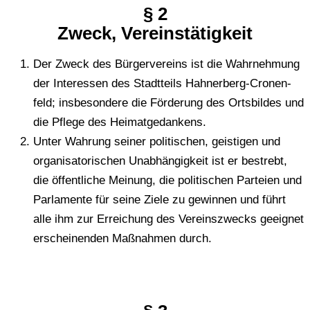
§ 2
Zweck, Ver­eins­tä­tig­keit
Der Zweck des Bür­ger­ver­eins ist die Wahr­neh­mung
der Inter­es­sen des Stadt­teils Hah­ner­berg-Cro­nen­
feld; ins­be­son­de­re die För­de­rung des Orts­bil­des und
die Pflege des Heimatgedankens.
Unter Wah­rung seiner poli­ti­schen, geis­ti­gen und
orga­ni­sa­to­ri­schen Unab­hän­gig­keit ist er bestrebt,
die öffent­li­che Mei­nung, die poli­ti­schen Par­tei­en und
Par­la­men­te für seine Ziele zu gewin­nen und führt
alle ihm zur Errei­chung des Ver­eins­zwecks geeig­net
erschei­nen­den Maß­nah­men durch.