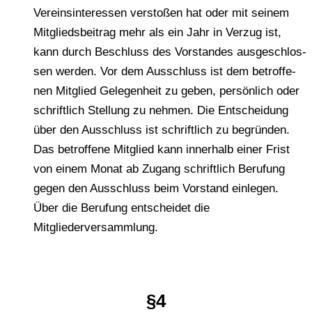
Ver­eins­in­ter­es­sen ver­sto­ßen hat oder mit seinem
Mit­glieds­bei­trag mehr als ein Jahr in Verzug ist,
kann durch Beschluss des Vor­stan­des aus­ge­schlos­
sen werden. Vor dem Aus­schluss ist dem betrof­fe­
nen Mit­glied Gele­gen­heit zu geben, per­sön­lich oder
schrift­lich Stel­lung zu nehmen. Die Ent­schei­dung
über den Aus­schluss ist schrift­lich zu begrün­den.
Das betrof­fe­ne Mit­glied kann inner­halb einer Frist
von einem Monat ab Zugang schrift­lich Beru­fung
gegen den Aus­schluss beim Vor­stand ein­le­gen.
Über die Beru­fung ent­schei­det die
Mitgliederversammlung.
§4