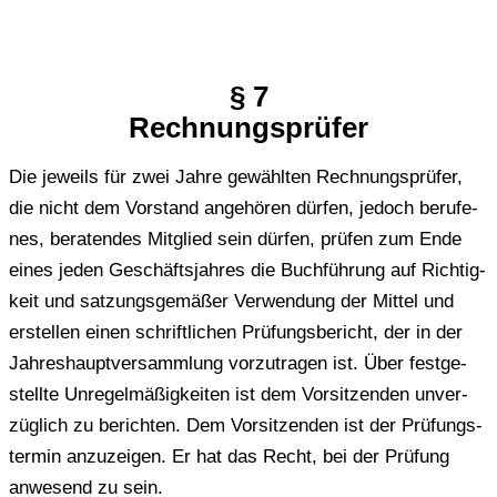
§ 7
Rech­nungs­prü­fer
Die jeweils für zwei Jahre gewähl­ten Rech­nungs­prü­fer,
die nicht dem Vor­stand ange­hö­ren dürfen, jedoch beru­fe­
nes, bera­ten­des Mit­glied sein dürfen, prüfen zum Ende
eines jeden Geschäfts­jah­res die Buch­füh­rung auf Rich­tig­
keit und sat­zungs­ge­mä­ßer Ver­wen­dung der Mittel und
erstel­len einen schrift­li­chen Prü­fungs­be­richt, der in der
Jah­res­haupt­ver­samm­lung vor­zu­tra­gen ist. Über fest­ge­
stell­te Unre­gel­mä­ßig­kei­ten ist dem Vor­sit­zen­den unver­
züg­lich zu berich­ten. Dem Vor­sit­zen­den ist der Prü­fungs­
ter­min anzu­zei­gen. Er hat das Recht, bei der Prü­fung
anwe­send zu sein.