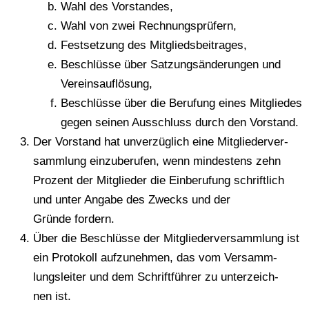
Wahl des Vorstandes,
Wahl von zwei Rechnungsprüfern,
Fest­set­zung des Mitgliedsbeitrages,
Beschlüs­se über Sat­zungs­än­de­run­gen und
Vereinsauflösung,
Beschlüs­se über die Beru­fung eines Mit­glie­des
gegen seinen Aus­schluss durch den Vorstand.
Der Vor­stand hat unver­züg­lich eine Mit­glie­der­ver­
samm­lung ein­zu­be­ru­fen, wenn min­des­tens zehn
Pro­zent der Mit­glie­der die Ein­be­ru­fung schrift­lich
und unter Angabe des Zwecks und der
Gründe fordern.
Über die Beschlüs­se der Mit­glie­der­ver­samm­lung ist
ein Pro­to­koll auf­zu­neh­men, das vom Ver­samm­
lungs­lei­ter und dem Schrift­füh­rer zu unter­zeich­
nen ist.