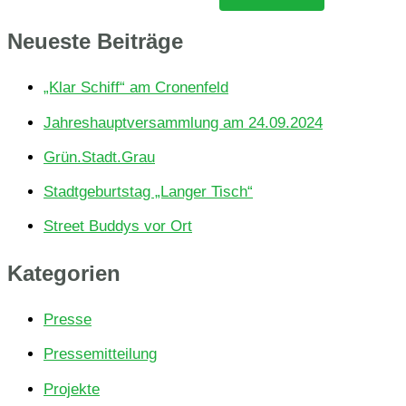
u
c
Neu­es­te Beiträge
h
„Klar Schiff“ am Cronenfeld
e
Jah­res­haupt­ver­samm­lung am 24.09.2024
n
Grün.Stadt.Grau
n
a
Stadt­ge­burts­tag „Langer Tisch“
c
Street Buddys vor Ort
h
Kate­go­rien
:
Presse
Pressemitteilung
Projekte