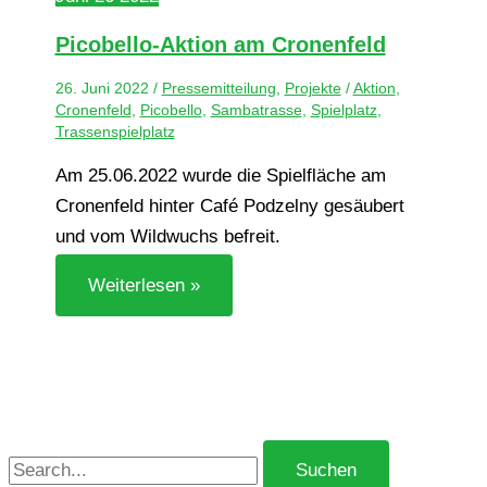
Pico­bel­lo-Aktion am Cronenfeld
26. Juni 2022
/
Pressemitteilung
,
Projekte
/
Aktion
,
Cronenfeld
,
Picobello
,
Sambatrasse
,
Spielplatz
,
Trassenspielplatz
Am 25.06.2022 wurde die Spielfläche am
Cronenfeld hinter Café Podzelny gesäubert
und vom Wildwuchs befreit.
Weiterlesen »
S