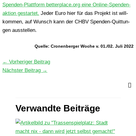
Spen­den-Platt­form betterplace.org eine Online-Spen­den­
ak­ti­on gestar­tet.
Jeder Euro hier für das Pro­jekt ist will­
kom­men, auf Wunsch kann der CHBV Spen­den-Quit­tun­
gen ausstellen.
Quelle: Cro­nen­ber­ger Woche v. 01./02. Juli 2022
←
Vorheriger Beitrag
Nächster Beitrag
→
Verwandte Beiträge