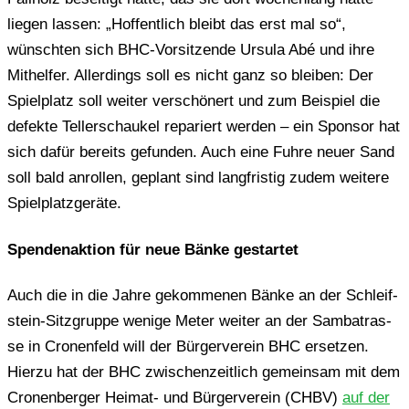
liegen lassen: „Hof­fent­lich bleibt das erst mal so“,
wünsch­ten sich BHC-Vor­sit­zen­de Ursula Abé und ihre
Mit­hel­fer. Aller­dings soll es nicht ganz so blei­ben: Der
Spiel­platz soll weiter ver­schö­nert und zum Bei­spiel die
defek­te Tel­ler­schau­kel repa­riert werden – ein Spon­sor hat
sich dafür bereits gefun­den. Auch eine Fuhre neuer Sand
soll bald anrol­len, geplant sind lang­fris­tig zudem wei­te­re
Spielplatzgeräte.
Spen­den­ak­ti­on für neue Bänke gestartet
Auch die in die Jahre gekom­me­nen Bänke an der Schleif­
stein-Sitz­grup­pe wenige Meter weiter an der Sam­ba­tras­
se in Cro­nen­feld will der Bür­ger­ver­ein BHC erset­zen.
Hierzu hat der BHC zwi­schen­zeit­lich gemein­sam mit dem
Cro­nen­ber­ger Heimat- und Bür­ger­ver­ein (CHBV)
auf der