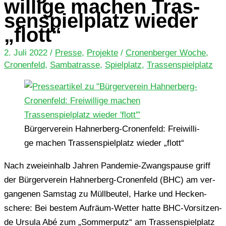
wil­li­ge machen Tras­
sen­spiel­platz wieder
„flott“
2. Juli 2022
/
Presse
,
Projekte
/
Cronenberger Woche
,
Cronenfeld
,
Sambatrasse
,
Spielplatz
,
Trassenspielplatz
Bür­ger­ver­ein Hah­ner­berg-Cro­nen­feld: Frei­wil­li­
ge machen Tras­sen­spiel­platz wieder „flott“
Nach zwei­ein­halb Jahren Pan­de­mie-Zwangs­pau­se griff
der Bür­ger­ver­ein Hah­ner­berg-Cro­nen­feld (BHC) am ver­
gan­ge­nen Sams­tag zu Müll­beu­tel, Harke und Hecken­
sche­re: Bei bestem Auf­räum-Wetter hatte BHC-Vor­sit­zen­
de Ursula Abé zum „Som­mer­putz“ am Tras­sen­spiel­platz