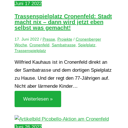
Juni
17
2022
Tras­sen­spiel­platz Cro­nen­feld: Stadt
macht nix – dann wird jetzt eben
selbst was gemacht!
17. Juni 2022
/
Presse
,
Projekte
/
Cronenberger
Woche
,
Cronenfeld
,
Sambatrasse
,
Spielplatz
,
Trassenspielplatz
Wilfried Kauhaus ist in Cronenfeld direkt an
der Sambatrasse und dem dortigen Spielplatz
zu Hause. Und der regt den 77-Jährigen auf.
Nicht aber lärmende Kinder…
Weiterlesen »
Juni
26
2022