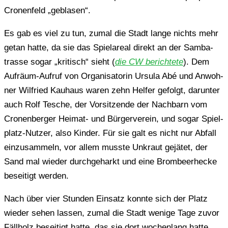
Cro­nen­feld „gebla­sen“.
Es gab es viel zu tun, zumal die Stadt lange nichts mehr
getan hatte, da sie das Spiel­are­al direkt an der Sam­ba­
tras­se sogar „kri­tisch“ sieht (
die CW berich­te­te
). Dem
Auf­räum-Aufruf von Orga­ni­sa­to­rin Ursula Abé und Anwoh­
ner Wil­fried Kau­haus waren zehn Helfer gefolgt, dar­un­ter
auch Rolf Tesche, der Vor­sit­zen­de der Nach­barn vom
Cro­nen­ber­ger Heimat- und Bür­ger­ver­ein, und sogar Spiel­
platz-Nutzer, also Kinder. Für sie galt es nicht nur Abfall
ein­zu­sam­meln, vor allem musste Unkraut gejä­tet, der
Sand mal wieder durch­ge­harkt und eine Brom­beer­he­cke
besei­tigt werden.
Nach über vier Stun­den Ein­satz konnte sich der Platz
wieder sehen lassen, zumal die Stadt wenige Tage zuvor
Fäll­holz besei­tigt hatte, das sie dort wochen­lang hatte