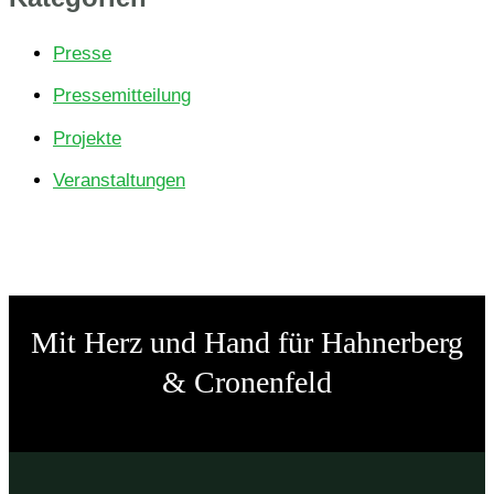
:
Presse
Pressemitteilung
Projekte
Veranstaltungen
Mit Herz und Hand für Hahner­­­berg
& Cronenfeld