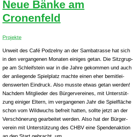
Neue Bänke am
Cronenfeld
Projekte
Unweit des Café Pod­zel­ny an der Sam­ba­tras­se hat sich
in den ver­gan­ge­nen Mona­ten eini­ges getan. Die Sitz­grup­
pe am Schleif­stein war in die Jahre gekom­men und auch
der anlie­gen­de Spiel­platz machte einen eher bemit­lei­
dens­wer­ten Ein­druck. Also musste etwas getan werden!
Nach­dem Mit­glie­der des Bür­ger­ver­ei­nes, mit Unter­stüt­
zung eini­ger Eltern, im ver­gan­ge­nen Jahr die Spiel­flä­che
schon vom Wild­wuchs befreit hatten, sollte jetzt an der
Ver­schö­ne­rung gear­bei­tet werden. Also hat der Bür­ger­
ver­ein mit Unter­stüt­zung des CHBV eine Spen­den­ak­ti­on
an den Start gebracht, um