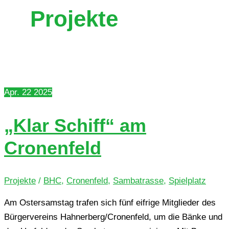
Projekte
Apr.
22
2025
„Klar Schiff“ am
Cronenfeld
Projekte
/
BHC
,
Cronenfeld
,
Sambatrasse
,
Spielplatz
Am Oster­sams­tag trafen sich fünf eif­ri­ge Mit­glie­der des
Bür­ger­ver­eins Hahnerberg/​Cronenfeld, um die Bänke und