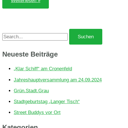
Weiterlesen »
sen­
spiel­
platz
Cro­
nen­
feld:
Stadt
S
macht
nix
u
–
dann
c
Neu­es­te Beiträge
wird
jetzt
h
eben
„Klar Schiff“ am Cronenfeld
selbst
e
was gemacht!
Jah­res­haupt­ver­samm­lung am 24.09.2024
n
Grün.Stadt.Grau
n
a
Stadt­ge­burts­tag „Langer Tisch“
c
Street Buddys vor Ort
h
Kate­go­rien