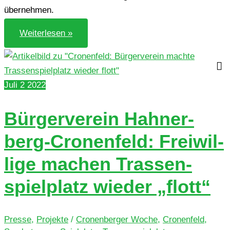
übernehmen.
Blu­
Weiterlesen »
men­
kü­
bel
neu bepflanzt
Juli
2
2022
Bür­ger­ver­ein Hah­ner­
berg-Cro­nen­feld: Frei­wil­
li­ge machen Tras­sen­
spiel­platz wieder „flott“
Presse
,
Projekte
/
Cronenberger Woche
,
Cronenfeld
,