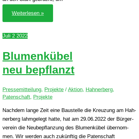
Neue
Weiterlesen »
Bänke
am
Cronenfeld
Juli
2
2022
Blu­men­kü­bel
neu bepflanzt
Pressemitteilung
,
Projekte
/
Aktion
,
Hahnerberg
,
Patenschaft
,
Projekte
Nach­dem lange Zeit eine Bau­stel­le die Kreu­zung am Hah­
ner­berg lahm­ge­legt hatte, hat am 29.06.2022 der Bür­ger­
ver­ein die Neu­be­pflan­zung des Blu­men­kü­bel über­nom­
men. Wir werden auch zukünf­tig die Paten­schaft