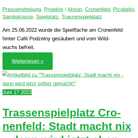
machen
Pressemitteilung
,
Projekte
/
Aktion
,
Cronenfeld
,
Picobello
,
Tras­
sen­
Sambatrasse
,
Spielplatz
,
Trassenspielplatz
spiel­
platz
Am 25.06.2022 wurde die Spiel­flä­che am Cro­nen­feld
wieder
„flott“
hinter Café Pod­zel­ny gesäu­bert und vom Wild­
wuchs befreit.
Pico­
Weiterlesen »
bel­
lo-
Aktion
am
Cronenfeld
Juni
17
2022
Tras­sen­spiel­platz Cro­
nen­feld: Stadt macht nix