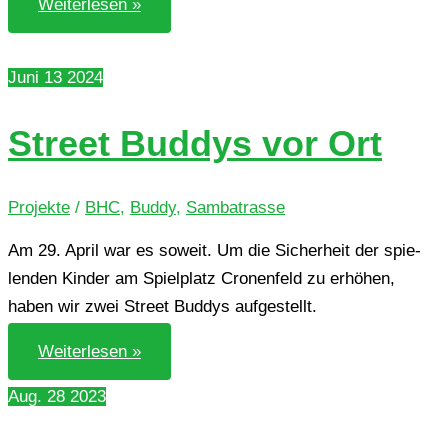
Weiterlesen »
Juni
13
2024
Street Buddys vor Ort
Projekte
/
BHC
,
Buddy
,
Sambatrasse
Am 29. April war es soweit. Um die Sicher­heit der spie­
len­den Kinder am Spiel­platz Cro­nen­feld zu erhö­hen,
haben wir zwei Street Buddys aufgestellt.
Street
Weiterlesen »
Buddys
vor Ort
Aug.
28
2023