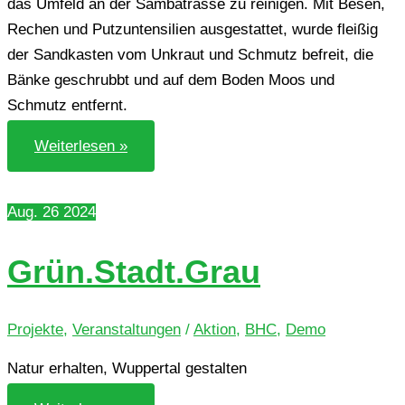
das Umfeld an der Sam­ba­tras­se zu rei­ni­gen. Mit Besen,
Rechen und Putz­un­ten­si­li­en aus­ge­stat­tet, wurde flei­ßig
der Sand­kas­ten vom Unkraut und Schmutz befreit, die
Bänke geschrubbt und auf dem Boden Moos und
Schmutz entfernt.
„Klar
Weiterlesen »
Schiff“
am
Cronenfeld
Aug.
26
2024
Grün.Stadt.Grau
Projekte
,
Veranstaltungen
/
Aktion
,
BHC
,
Demo
Natur erhal­ten, Wup­per­tal gestalten
Grün.Stadt.Grau